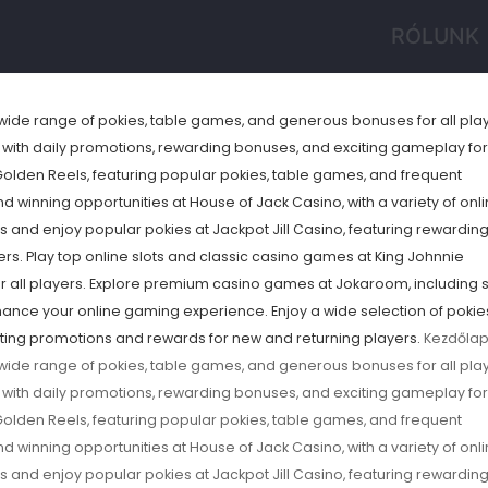
RÓLUNK
a wide range of pokies, table games, and generous bonuses for all pla
, with daily promotions, rewarding bonuses, and exciting gameplay for
t Golden Reels, featuring popular pokies, table games, and frequent
 winning opportunities at House of Jack Casino, with a variety of onl
ins and enjoy popular pokies at Jackpot Jill Casino, featuring rewardin
s. Play top online slots and classic casino games at King Johnnie
r all players. Explore premium casino games at Jokaroom, including sl
nce your online gaming experience. Enjoy a wide selection of pokie
iting promotions and rewards for new and returning players.
Kezdőla
a wide range of pokies, table games, and generous bonuses for all pla
, with daily promotions, rewarding bonuses, and exciting gameplay for
t Golden Reels, featuring popular pokies, table games, and frequent
 winning opportunities at House of Jack Casino, with a variety of onl
ins and enjoy popular pokies at Jackpot Jill Casino, featuring rewardin