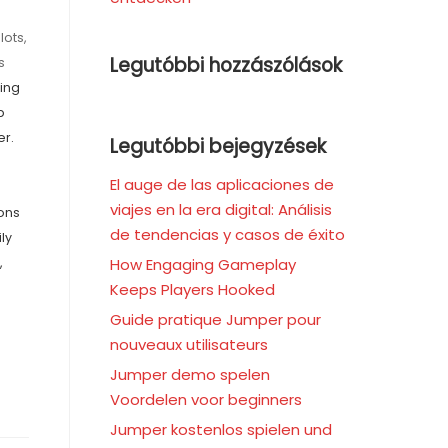
ots,
Legutóbbi hozzászólások
s
ting
p
er.
Legutóbbi bejegyzések
El auge de las aplicaciones de
viajes en la era digital: Análisis
ions
de tendencias y casos de éxito
ly
,
How Engaging Gameplay
Keeps Players Hooked
Guide pratique Jumper pour
nouveaux utilisateurs
Jumper demo spelen
Voordelen voor beginners
Jumper kostenlos spielen und