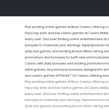
Skip
to
content
Play exciting online games at Bizzo Casino, offering 
Enjoy top slots and live casino games at Casino Mate
every user. Discover thrilling online entertainment a
bonuses to maximize your winnings. Experience fun and
slots, live games, and exciting bonus offers. Hit big w
promotions and bonuses for both new and loyal player
Casino, with daily bonuses and exciting promotions fo
table games, and exclusive bonuses designed to enha
and casino games at Planet 7 Oz Casino, offering exc
Play exciting online games at Bizzo Casino, offering 
Enjoy top slots and live casino games at Casino Mate
every user. Discover thrilling online entertainment a
bonuses to maximize your winnings. Experience fun and
slots, live games, and exciting bonus offers. Hit big w