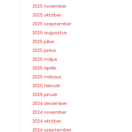
2025 november
2025 október
2025 szeptember
2025 augusztus
2025 július
2025 június
2025 május
2025 április
2025 március
2025 február
2025 január
2024 december
2024 november
2024 október
2024 szeptember